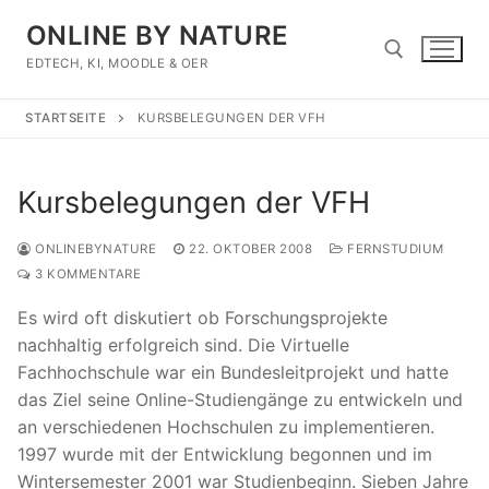
Zum
ONLINE BY NATURE
Inhalt
springen
EDTECH, KI, MOODLE & OER
STARTSEITE
KURSBELEGUNGEN DER VFH
Suchen nach:
Kursbelegungen der VFH
ONLINEBYNATURE
22. OKTOBER 2008
FERNSTUDIUM
3 KOMMENTARE
Es wird oft diskutiert ob Forschungsprojekte
nachhaltig erfolgreich sind. Die Virtuelle
Fachhochschule war ein Bundesleitprojekt und hatte
das Ziel seine Online-Studiengänge zu entwickeln und
an verschiedenen Hochschulen zu implementieren.
1997 wurde mit der Entwicklung begonnen und im
Wintersemester 2001 war Studienbeginn. Sieben Jahre