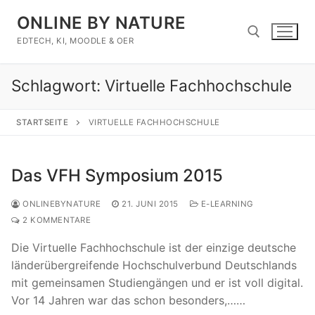
Zum
ONLINE BY NATURE
Inhalt
springen
EDTECH, KI, MOODLE & OER
Schlagwort:
Virtuelle Fachhochschule
Suchen nach:
STARTSEITE
VIRTUELLE FACHHOCHSCHULE
Das VFH Symposium 2015
ONLINEBYNATURE
21. JUNI 2015
E-LEARNING
2 KOMMENTARE
Die Virtuelle Fachhochschule ist der einzige deutsche
länderübergreifende Hochschulverbund Deutschlands
mit gemeinsamen Studiengängen und er ist voll digital.
Vor 14 Jahren war das schon besonders,……