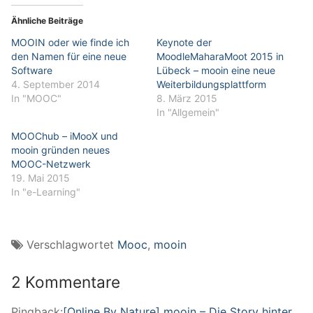
Ähnliche Beiträge
MOOIN oder wie finde ich
Keynote der
den Namen für eine neue
MoodleMaharaMoot 2015 in
Software
Lübeck – mooin eine neue
4. September 2014
Weiterbildungsplattform
In "MOOC"
8. März 2015
In "Allgemein"
MOOChub – iMooX und
mooin gründen neues
MOOC-Netzwerk
19. Mai 2015
In "e-Learning"
Verschlagwortet
Mooc
,
mooin
2 Kommentare
Pingback:
[Online By Nature] mooin – Die Story hinter