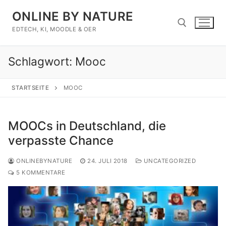
Zum
ONLINE BY NATURE
Inhalt
springen
EDTECH, KI, MOODLE & OER
Schlagwort:
Mooc
Suchen nach:
STARTSEITE
MOOC
MOOCs in Deutschland, die
verpasste Chance
ONLINEBYNATURE
24. JULI 2018
UNCATEGORIZED
5 KOMMENTARE