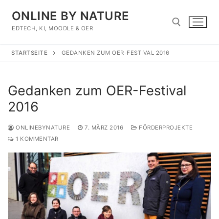
Zum
ONLINE BY NATURE
Inhalt
springen
EDTECH, KI, MOODLE & OER
STARTSEITE
GEDANKEN ZUM OER-FESTIVAL 2016
Suchen nach:
Gedanken zum OER-Festival
2016
ONLINEBYNATURE
7. MÄRZ 2016
FÖRDERPROJEKTE
1 KOMMENTAR