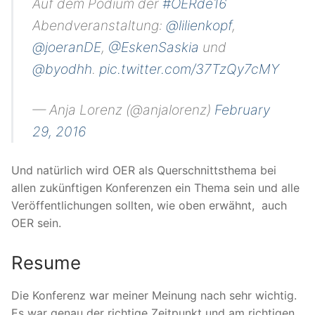
Auf dem Podium der
#OERde16
Abendveranstaltung:
@lilienkopf
,
@joeranDE
,
@EskenSaskia
und
@byodhh
.
pic.twitter.com/37TzQy7cMY
— Anja Lorenz (@anjalorenz)
February
29, 2016
Und natürlich wird OER als Querschnittsthema bei
allen zukünftigen Konferenzen ein Thema sein und alle
Veröffentlichungen sollten, wie oben erwähnt, auch
OER sein.
Resume
Die Konferenz war meiner Meinung nach sehr wichtig.
Es war genau der richtige Zeitpunkt und am richtigen