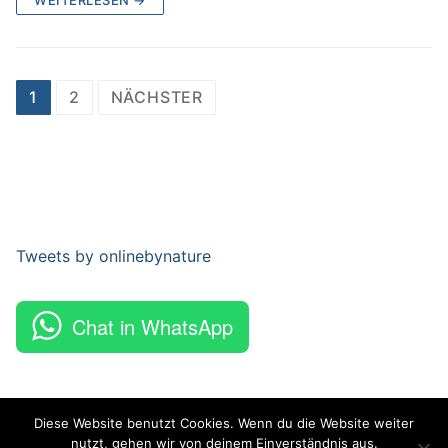
Beitragsnavigation
1
2
NÄCHSTER
Tweets by onlinebynature
Chat in WhatsApp
Diese Website benutzt Cookies. Wenn du die Website weiter
nutzt, gehen wir von deinem Einverständnis aus.