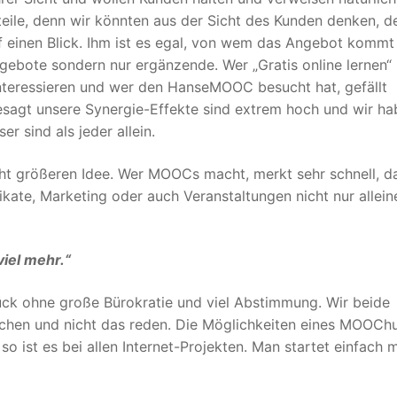
teile, denn wir könnten aus der Sicht des Kunden denken, d
uf einen Blick. Ihm ist es egal, von wem das Angebot kommt
bote sondern nur ergänzende. Wer „Gratis online lernen“ 
“ interessieren und wer den HanseMOOC besucht hat, gefällt
 gesagt unsere Synergie-Effekte sind extrem hoch und wir h
 sind als jeder allein.
cht größeren Idee. Wer MOOCs macht, merkt sehr schnell, d
ikate, Marketing oder auch Veranstaltungen nicht nur allein
viel mehr.“
lück ohne große Bürokratie und viel Abstimmung. Wir beide
chen und nicht das reden. Die Möglichkeiten eines MOOCh
o ist es bei allen Internet-Projekten. Man startet einfach m