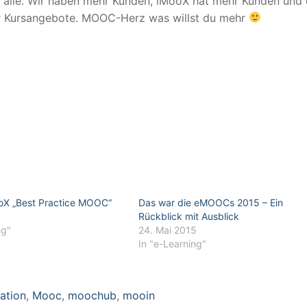
r alle. Wir haben mehr Kunden, iMooX hat mehr Kunden und 
ehr Kursangebote. MOOC-Herz was willst du mehr
oX „Best Practice MOOC“
Das war die eMOOCs 2015 – Ein
Rückblick mit Ausblick
ng"
24. Mai 2015
In "e-Learning"
ation
,
Mooc
,
moochub
,
mooin