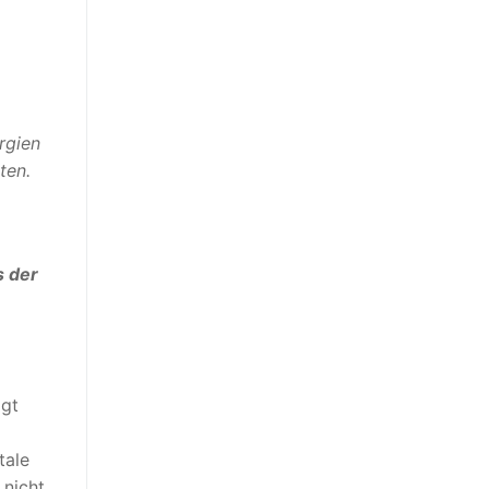
rgien
ten.
s der
lgt
tale
 nicht