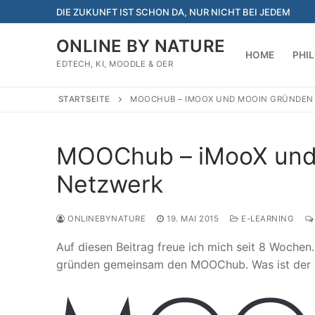
Zum
DIE ZUKUNFT IST SCHON DA, NUR NICHT BEI JEDEM
Inhalt
springen
ONLINE BY NATURE
HOME
PHI
EDTECH, KI, MOODLE & OER
STARTSEITE
MOOCHUB – IMOOX UND MOOIN GRÜNDEN
MOOChub – iMooX und
Netzwerk
ONLINEBYNATURE
19. MAI 2015
E-LEARNING
Auf diesen Beitrag freue ich mich seit 8 Woche
gründen gemeinsam den MOOChub. Was ist der MO