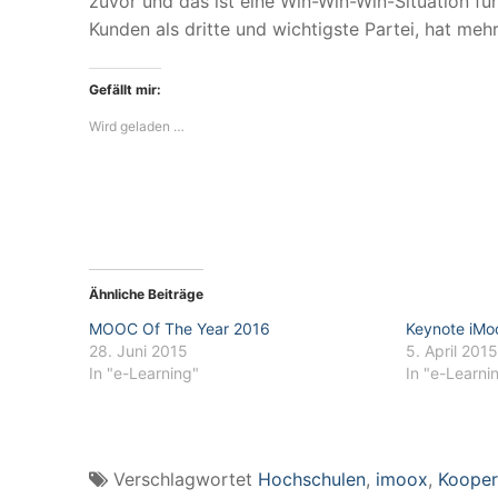
zuvor und das ist eine Win-Win-Win-Situation fü
Kunden als dritte und wichtigste Partei, hat m
Gefällt mir:
Wird geladen …
Ähnliche Beiträge
MOOC Of The Year 2016
Keynote iMo
28. Juni 2015
5. April 2015
In "e-Learning"
In "e-Learni
Verschlagwortet
Hochschulen
,
imoox
,
Kooper