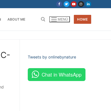
N
ABOUT ME
HOME
MENÜ
OC-
Tweets by onlinebynature
Chat in WhatsApp
nd