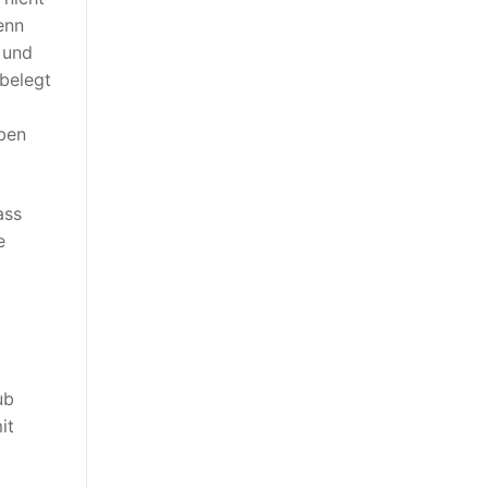
enn
 und
belegt
aben
ass
e
ub
it