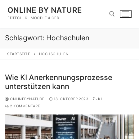
Zum
ONLINE BY NATURE
Inhalt
springen
EDTECH, KI, MOODLE & OER
Schlagwort:
Hochschulen
Suchen nach:
STARTSEITE
HOCHSCHULEN
Wie KI Anerkennungsprozesse
unterstützen kann
ONLINEBYNATURE
18. OKTOBER 2023
KI
2 KOMMENTARE