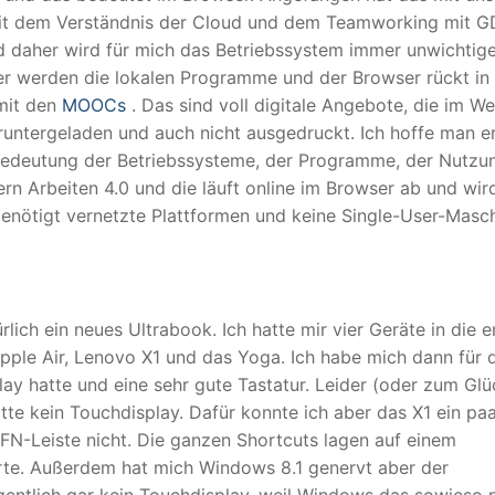
mit dem Verständnis der Cloud und dem Teamworking mit GD
d daher wird für mich das Betriebssystem immer unwichtige
er werden die lokalen Programme und der Browser rückt in
mit den
MOOCs
. Das sind voll digitale Angebote, die im We
runtergeladen und auch nicht ausgedruckt. Ich hoffe man e
 Bedeutung der Betriebssysteme, der Programme, der Nutzu
n Arbeiten 4.0 und die läuft online im Browser ab und wir
benötigt vernetzte Plattformen und keine Single-User-Masch
rlich ein neues Ultrabook. Ich hatte mir vier Geräte in die 
pple Air, Lenovo X1 und das Yoga. Ich habe mich dann für 
lay hatte und eine sehr gute Tastatur. Leider (oder zum Glü
atte kein Touchdisplay. Dafür konnte ich aber das X1 ein pa
FN-Leiste nicht. Die ganzen Shortcuts lagen auf einem
erte. Außerdem hat mich Windows 8.1 genervt aber der