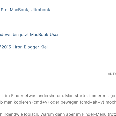
 Pro
,
MacBook
,
Ultrabook
ndows bin jetzt MacBook User
015 | Iron Blogger Kiel
ANT
ert im Finder etwas andersherum. Man startet immer mit (
 ob man kopieren (cmd+v) oder bewegen (cmd+alt+v) möch
och irgendwie logisch. Warum dann aber im Finder-Menü tro