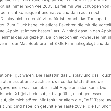
entlich gar kein Touchdisplay, weil Windows das sowieso n
pt ist immer noch wie 2005. Es fiel mir wie Schuppen von
aber nicht konsequent und native und dann auch noch
Display nicht unterstützt, dafür ist jedoch das Touchpad
zt. Zum Glück habe ich etliche Bekehrer, die mir die Vortei
me „Apple ist immer besser“-Art. Wir sind dann in den Appl
einmal das Air gezeigt. Da ich jedoch ein Poweruser mit ü
urde mir der Mac Book pro mit 8 GB Ram nahegelegt und da
sationell gut waren. Die Tastatur, das Display und das Touc
abt, muss aber so auch sein, da es der letzte Stand der
mgewöhnen, was man aber nicht Apple anlasten kann. Die
s beim X1 (jetzt rein subjektiv gefühlt, nicht gemessen).
 auf, die mich stören. Mir fehlt vor allem die „Entf“-Taste u
 alt und cmd habe ich gefühlt eine Taste zuviel, die für Shor