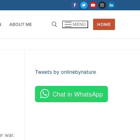
N
ABOUT ME
HOME
MENÜ
Tweets by onlinebynature
Chat in WhatsApp
r war.