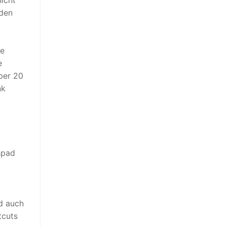
icht
 den
le
e
ber 20
nk
hpad
nd auch
tcuts