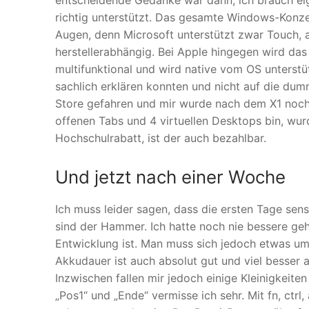
entscheidende Gedanke war dann, ich brauch eig
richtig unterstützt. Das gesamte Windows-Konze
Augen, denn Microsoft unterstützt zwar Touch, 
herstellerabhängig. Bei Apple hingegen wird das 
multifunktional und wird native vom OS unterstüt
sachlich erklären konnten und nicht auf die dum
Store gefahren und mir wurde nach dem X1 noch 
offenen Tabs und 4 virtuellen Desktops bin, w
Hochschulrabatt, ist der auch bezahlbar.
Und jetzt nach einer Woche
Ich muss leider sagen, dass die ersten Tage sen
sind der Hammer. Ich hatte noch nie bessere geh
Entwicklung ist. Man muss sich jedoch etwas u
Akkudauer ist auch absolut gut und viel besser al
Inzwischen fallen mir jedoch einige Kleinigkeiten
„Pos1“ und „Ende“ vermisse ich sehr. Mit fn, ctrl,