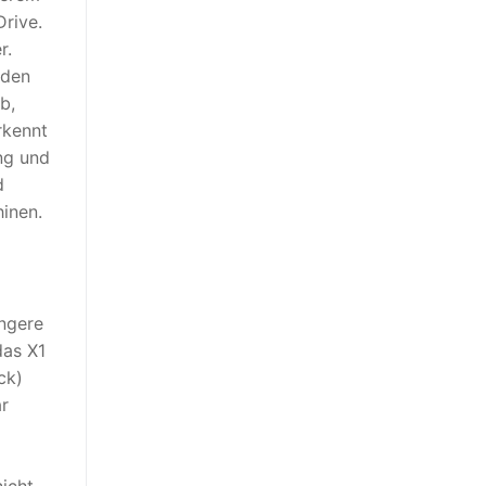
rive.
r.
 den
b,
rkennt
ng und
d
inen.
engere
das X1
ck)
ar