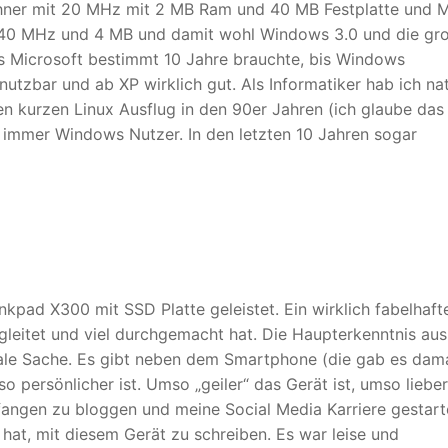
chner mit 20 MHz mit 2 MB Ram und 40 MB Festplatte und 
 40 MHz und 4 MB und damit wohl Windows 3.0 und die gr
ss Microsoft bestimmt 10 Jahre brauchte, bis Windows
utzbar und ab XP wirklich gut. Als Informatiker hab ich nat
nen kurzen Linux Ausflug in den 90er Jahren (ich glaube das
h immer Windows Nutzer. In den letzten 10 Jahren sogar
kpad X300 mit SSD Platte geleistet. Ein wirklich fabelhaft
leitet und viel durchgemacht hat. Die Haupterkenntnis au
ale Sache. Es gibt neben dem Smartphone (die gab es dam
o persönlicher ist. Umso „geiler“ das Gerät ist, umso lieber
fangen zu bloggen und meine Social Media Karriere gestart
hat, mit diesem Gerät zu schreiben. Es war leise und