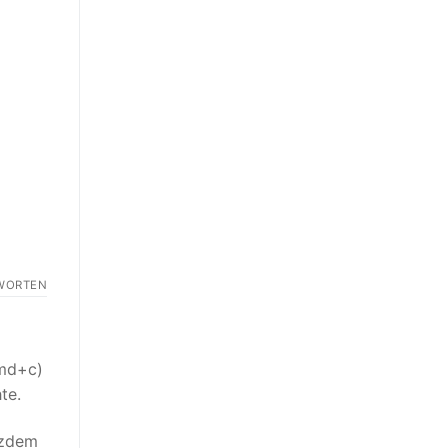
WORTEN
cmd+c)
te.
tzdem