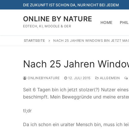
Zum
DIE ZUKUNFT IST SCHON DA, NUR NICHT BEI JEDEM
Inhalt
springen
ONLINE BY NATURE
HOME
PHI
EDTECH, KI, MOODLE & OER
STARTSEITE
NACH 25 JAHREN WINDOWS BIN JETZT MA
Nach 25 Jahren Window
ONLINEBYNATURE
12. JULI 2015
ALLGEMEIN
Seit 6 Tagen bin ich jetzt stolzer(?) Nutzer ein
beschimpft. Mein Beweggründe und meine ersten 
tl;dr
Da ich schon ein uralter Mensch bin, muss ich l