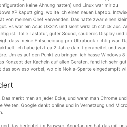
Konfiguration keine Ahnung hatten) und Linux war mir zu
ows XP kaputt ging, wollte ich einen neuen Laptop. Inzwi
rät von meinem Chef verwenden. Das hatte zwar einen klei
ut. Es war ein Asus UX31A und sieht wirklich schick aus. 
htig ist. Tolle Tastatur, guter Sound, sauberes Display und 
igt, dass meine Entscheidung pro Ultrabook richtig war. D
tuell. Ich habe jetzt ca 2 Jahre damit gerabeitet und war
re. Um es auf den Punkt zu bringen, ich hasse Windows 8
s Konzept der Kacheln auf allen Geräten, fand ich sehr gut
st das sowieso vorbei, wo die Nokia-Sparte eingedampft wi
dert
en. Das merkt man an jeder Ecke, und wenn man Chrome und
pte Welten. Google denkt online und in Vernetzung und Micr
n.
ine und das bedeutet im Browser. Angefangen hat das mit un