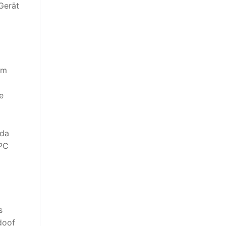
Gerät
im
e
 da
 PC
s
doof