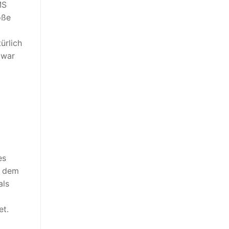
MS
oße
ürlich
 war
es
s dem
als
et.