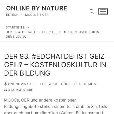
Zum
ONLINE BY NATURE
Inhalt
springen
EDTECH, KI, MOODLE & OER
STARTSEITE
Suchen nach:
DER 93. #EDCHATDE: IST GEIZ GEIL? – KOSTENLOSKULTUR IN
DER BILDUNG
DER 93. #EDCHATDE: IST GEIZ
GEIL? – KOSTENLOSKULTUR IN
DER BILDUNG
ONLINEBYNATURE
18. AUGUST 2015
ALLGEMEIN
4 KOMMENTARE
MOOCs, OER und andere kostenlosen
Bildungsangebote stehen einem teils etablierten, teils
aber auch hart umkämpften (Weiter-)Bildungsmarkt