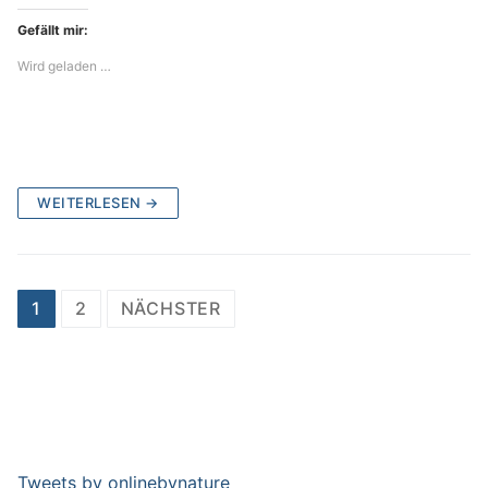
Gefällt mir:
Wird geladen …
WEITERLESEN →
Beitragsnavigation
1
2
NÄCHSTER
Tweets by onlinebynature