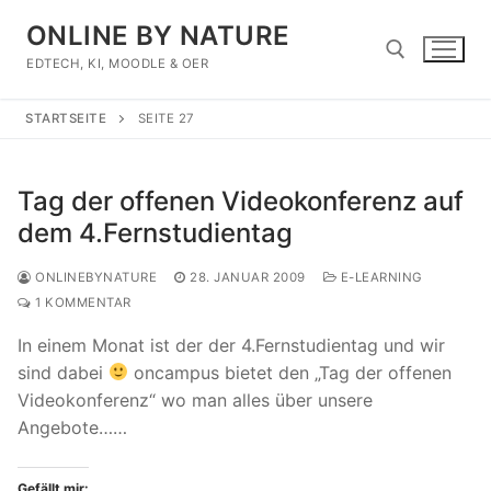
Zum
ONLINE BY NATURE
Inhalt
springen
EDTECH, KI, MOODLE & OER
STARTSEITE
SEITE 27
Suchen nach:
Tag der offenen Videokonferenz auf
dem 4.Fernstudientag
ONLINEBYNATURE
28. JANUAR 2009
E-LEARNING
1 KOMMENTAR
In einem Monat ist der der 4.Fernstudientag und wir
sind dabei
oncampus bietet den „Tag der offenen
Videokonferenz“ wo man alles über unsere
Angebote……
Gefällt mir: