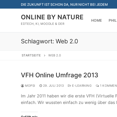
Zum
DIE ZUKUNFT IST SCHON DA, NUR NICHT BEI JEDEM
Inhalt
springen
ONLINE BY NATURE
HOME
PHI
EDTECH, KI, MOODLE & OER
Schlagwort:
Web 2.0
STARTSEITE
WEB 2.0
VFH Online Umfrage 2013
MOPSI
29. JULI 2013
E-LEARNING
1 KOMMEN
Im Jahr 2011 haben wir die erste VFH (Virtuell
einfach. Wir wussten einfach zu wenig über da
Gefällt mir: