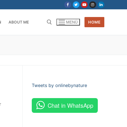
N
ABOUT ME
HOME
MENÜ
Tweets by onlinebynature
r
Chat in WhatsApp